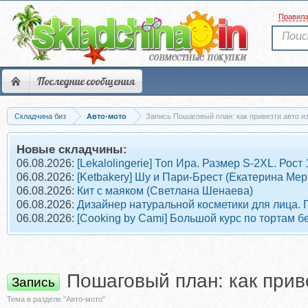
Правил
Последние сообщения
Складчина биз
Авто-мото
Запись Пошаговый план: как привезти авто из
Новые складчины:
06.08.2026:
[Lekalolingerie] Топ Ира. Размер S-2XL. Рост
06.08.2026:
[Ketbakery] Шу и Пари-Брест (Екатерина Мер
06.08.2026:
Кит с маяком (Светлана Шенаева)
06.08.2026:
Дизайнер натуральной косметики для лица. 
06.08.2026:
[Cooking by Cami] Большой курс по тортам б
Пошаговый план: как прив
Запись
Тема в разделе "Авто-мото"