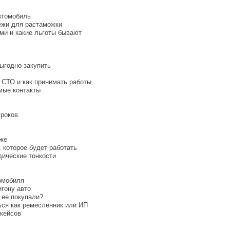
автомобиль
ежи для растаможки
ами и какие льготы бывают
выгодно закупить
я СТО и как принимать работы
мые контакты
уроков.
аже
, которое будет работать
дические тонкости
томобиля
игону авто
ы ее покупали?
ться как ремесленник или ИП
 кейсов