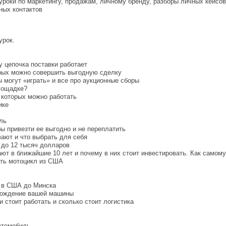
уроки по маркетингу, продажам, личному бренду, разборы личных кейсо
ных контактов
урок.
у цепочка поставки работает
орых можно совершить выгодную сделку
ты могут «играть» и все про аукционные сборы
площадке?
з которых можно работать
ике
ль
бы привезти ее выгодно и не переплатить
ают и что выбрать для себя
 до 12 тысяч долларов
ют в ближайшие 10 лет и почему в них стоит инвестировать. Как самом
нать мотоцикл из США
а в США до Минска
ахождение вашей машины
 стоит работать и сколько стоит логистика
автомобиль