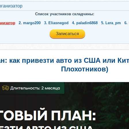
рганизатор
Список участников складчины:
анизатор
2.
margo200
3.
Eliasnegod
4.
paladin6868
5.
Lera_pm
6.
Записаться
: как привезти авто из США или Кит
Плохотников)