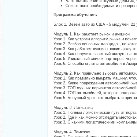
Блок «Мышление и вкусные деньги», 
Список всех необходимых и проверен
Программа обучения:
Блок 1. Везем авто из США - 5 модулей, 21 
Модуль 1. Как работает рынок и аукцион
Урок 1. Как устроен алгоритм рынка и почем
Урок 2. Разбор основных площадок, на кот
Урок 3. Как работает аукцион: какие аккаун
Урок 4. Как получить заветный аккаунт на 
Урок 5. Уникальный список партнеров, чере
Урок 6. Способы оплаты автомобиля в Амер
Модуль 2. Как правильно выбрать автомоби
Урок 1. Как правильно выбрать машину, что
Урок 2. Какие повреждения автомобилей быв
Урок 3. ТОП лучших вариантов автомобилей
Урок 4. ТОП автомобилей, которые подорожа
Урок 5. Бонусный урок: как выбрать и приг
Модуль 3. Логистика
Урок 1. Полный логистический путь от порт
Урок 2. Где и как можно отследить местон
Урок 3. С какими логистическими компаниями
Модуль 4. Таможня
Урок 1. Пошаговый план: как растоможить 