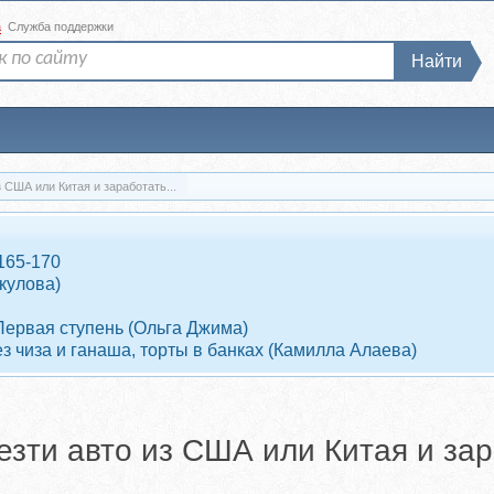
а
Служба поддержки
Найти
 США или Китая и заработать...
 165-170
кулова)
Первая ступень (Ольга Джима)
ез чиза и ганаша, торты в банках (Камилла Алаева)
езти авто из США или Китая и за