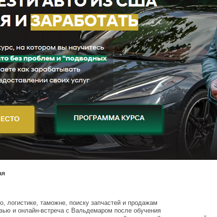
ая
о, логистике, таможне, поиску запчастей и продажам
язью и онлайн-встреча с Вальдемаром после обучения