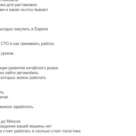
ежи для растаможки
ами и какие льготы бывают
выгодно закупить в Европе
я СТО и как принимать работы
 уроков.
нции развития китайского рынка
жно найти автомобиль
з которых можно работать
ль
итае
 можно заработать
я до Минска
ахождение вашей машины нет
 стоит работать и сколько стоит логистика