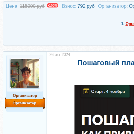
Цена:
115000 руб
-100%
Взнос:
792 руб
Организатор:
О
1.
Орг
26 окт 2024
Пошаговый план
Организатор