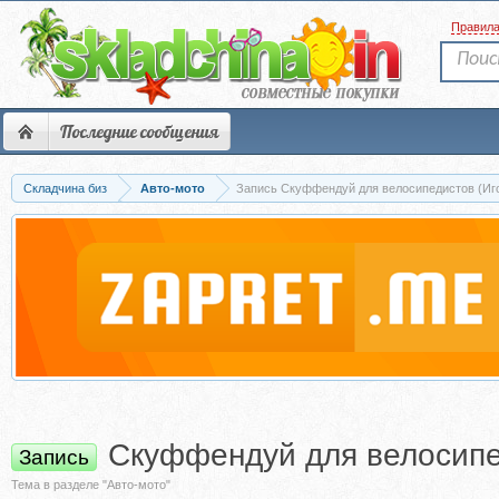
Правил
Последние сообщения
Складчина биз
Авто-мото
Запись Скуффендуй для велосипедистов (Иг
Скуффендуй для велосипе
Запись
Тема в разделе "Авто-мото"