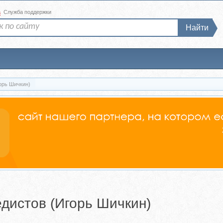
а
Служба поддержки
Найти
орь Шичкин)
дистов (Игорь Шичкин)