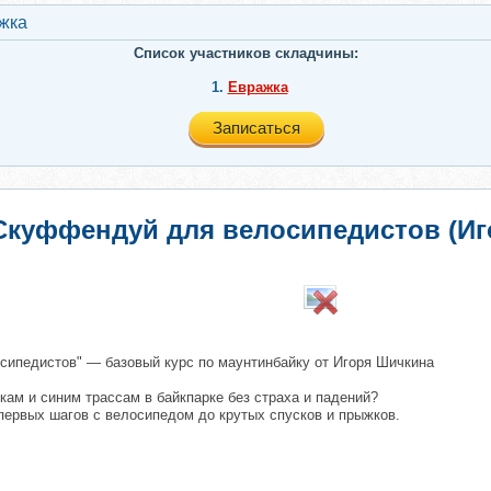
жкa
Список участников складчины:
1.
Евражкa
Записаться
Скуффендуй для велосипедистов (Иг
​
сипедистов" — базовый курс по маунтинбайку от Игоря Шичкина
кам и синим трассам в байкпарке без страха и падений?
первых шагов с велосипедом до крутых спусков и прыжков.