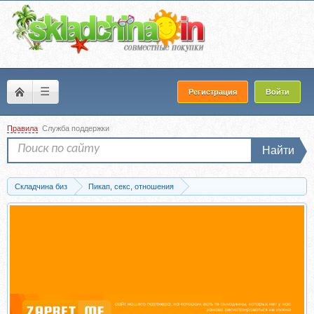
☰
Регистрация
Войти
Правила
Служба поддержки
Найти
Складчина биз
Пикап, секс, отношения
Курсы и тренинги по отношениям
Отношение мужчины и женщины
Запись [Точка G] Искусница в отношениях 3.0. Тариф Эконом (Женечка...