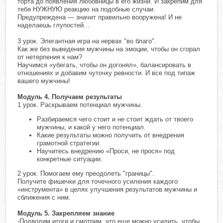
торта до появления любовницы в его жизни. И закрепим для
тебя НУЖНУЮ реакцию на подобные случаи.
Предупреждена — значит правильно вооружена! И не
наделаешь глупостей...
3 урок. Элегантная игра на нервах "во благо".
Как же без выведения мужчины на эмоции, чтобы он сгорал
от нетерпения к нам?
Научимся «убегать, чтобы он догонял», балансировать в
отношениях и добавим чуточку ревности. И все под типаж
вашего мужчины!
Модуль 4. Получаем результаты
1 урок. Раскрываем потенциал мужчины.
Разбираемся чего стоит и не стоит ждать от твоего
мужчины, и какой у него потенциал.
Какие результаты можно получить от внедрения
грамотной стратегии.
Научитесь внедрению «Проси, не прося» под
конкретные ситуации.
2 урок. Помогаем ему преодолеть "границы".
Получите фишечки для точечного усиления каждого
«инструмента» в целях улучшения результатов мужчины и
сближения с ним.
Модуль 5. Закрепляем знание
-Подводим итоги и смотрим, что еще можно усилить, чтобы