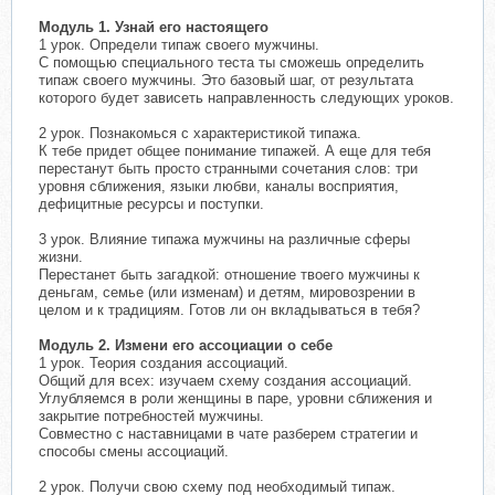
Модуль 1. Узнай его настоящего
1 урок. Определи типаж своего мужчины.
С помощью специального теста ты сможешь определить
типаж своего мужчины. Это базовый шаг, от результата
которого будет зависеть направленность следующих уроков.
2 урок. Познакомься с характеристикой типажа.
К тебе придет общее понимание типажей. А еще для тебя
перестанут быть просто странными сочетания слов: три
уровня сближения, языки любви, каналы восприятия,
дефицитные ресурсы и поступки.
3 урок. Влияние типажа мужчины на различные сферы
жизни.
Перестанет быть загадкой: отношение твоего мужчины к
деньгам, семье (или изменам) и детям, мировозрении в
целом и к традициям. Готов ли он вкладываться в тебя?
Модуль 2. Измени его ассоциации о себе
1 урок. Теория создания ассоциаций.
Общий для всех: изучаем схему создания ассоциаций.
Углубляемся в роли женщины в паре, уровни сближения и
закрытие потребностей мужчины.
Совместно с наставницами в чате разберем стратегии и
способы смены ассоциаций.
2 урок. Получи свою схему под необходимый типаж.