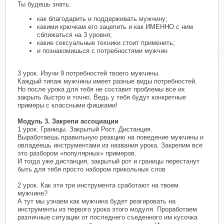
Ты будешь знать:
как благодарить и поддерживать мужчину;
какими крючкам его зацепить и как ИМЕННО с ним
сближаться на 3 уровня;
какие сексуальные техники стоит применить;
и познакомишься с потребностями мужчин
3 урок. Изучи 9 потребностей твоего мужчины.
Каждый типаж мужчины имеет разные виды потребностей.
Но после урока для тебя не составит проблемы все их
закрыть быстро и точно. Ведь у тебя будут конкретные
примеры с классными фишками!
Модуль 3. Закрепи ассоциации
1 урок. Границы. Закрытый Рост. Дистанция.
Выработаешь правильную реакцию на поведение мужчины и
овладеешь инструментами из названия урока. Закрепим все
это разбором «популярных» примеров.
И тогда уже дистанция, закрытый рот и границы перестанут
быть для тебя просто набором прикольных слов
2 урок. Как эти три инструмента сработают на твоем
мужчине?
А тут мы узнаем как мужчина будет реагировать на
инструменты из первого урока этого модуля. Проработаем
различные ситуации от последнего съеденного им кусочка