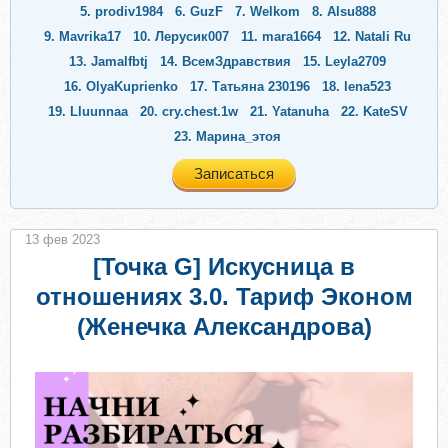
5.
prodiv1984
6.
GuzF
7.
Welkom
8.
Alsu888
9.
Mavrika17
10.
Лерусик007
11.
mara1664
12.
Natali Ru
13.
Jamalfbtj
14.
ВсемЗдравствия
15.
Leyla2709
16.
OlyaKuprienko
17.
Татьяна 230196
18.
lena523
19.
Lluunnaa
20.
cry.chest.1w
21.
Yatanuha
22.
KateSV
23.
Марина_этоя
Записаться
13 фев 2023
[Точка G] Искусница в
отношениях 3.0. Тариф Эконом
(Женечка Александрова)