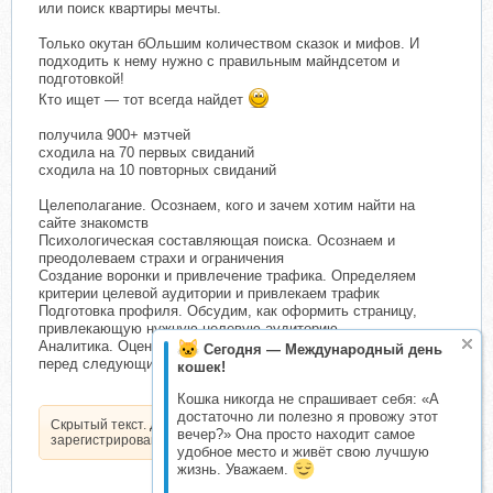
или поиск квартиры мечты.
Только окутан бОльшим количеством сказок и мифов. И
подходить к нему нужно с правильным майндсетом и
подготовкой!
Кто ищет — тот всегда найдет
получила 900+ мэтчей
сходила на 70 первых свиданий
сходила на 10 повторных свиданий
Целеполагание. Осознаем, кого и зачем хотим найти на
сайте знакомств
Психологическая составляющая поиска. Осознаем и
преодолеваем страхи и ограничения
Создание воронки и привлечение трафика. Определяем
критерии целевой аудитории и привлекаем трафик
Подготовка профиля. Обсудим, как оформить страницу,
привлекающую нужную целевую аудиторию
Аналитика. Оцениваем результаты и вносим коррективы
Сегодня — Международный день
перед следующим запуском трафика
кошек!
Кошка никогда не спрашивает себя: «А
достаточно ли полезно я провожу этот
Скрытый текст. Доступен только
вечер?» Она просто находит самое
зарегистрированным пользователям.
удобное место и живёт свою лучшую
жизнь. Уважаем.