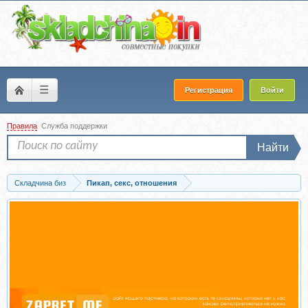
☰
Регистрация
Войти
Правила
Служба поддержки
Найти
Складчина биз
Пикап, секс, отношения
Запись Вебинар «Как я встретил вашу Вову» (Елена Герасимова)