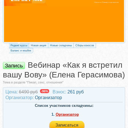
Редкие курсы
Новая акция
Новые складчины
Сборы взносов
Баланс и кешбек
Вебинар «Как я встретил
Запись
вашу Вову» (Елена Герасимова)
Тема в разделе "Пикап, секс, отношения"
Цена:
6490 руб
-96%
Взнос:
261 руб
Организатор:
Организатор
Список участников складчины:
1.
Организатор
Записаться