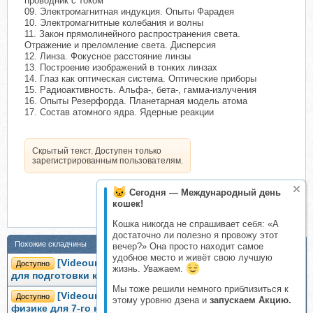
проводник с током
09. Электромагнитная индукция. Опыты Фарадея
10. Электромагнитные колебания и волны
11. Закон прямолинейного распространения света.
Отражение и преломление света. Дисперсия
12. Линза. Фокусное расстояние линзы
13. Построение изображений в тонких линзах
14. Глаз как оптическая система. Оптические приборы
15. Радиоактивность. Альфа-, бета-, гамма-излучения
16. Опыты Резерфорда. Планетарная модель атома
17. Состав атомного ядра. Ядерные реакции
Скрытый текст. Доступен только
зарегистрированным пользователям.
Сегодня — Международный день
кошек!
Кошка никогда не спрашивает себя: «А
достаточно ли полезно я провожу этот
Похожие складчины
вечер?» Она просто находит самое
удобное место и живёт свою лучшую
[Videouroki] Комплект материалов по физике
Доступно
жизнь. Уважаем.
для подготовки к ОГЭ. Часть 1 (Дмитрий Тарасов)
Мы тоже решили немного приблизиться к
[Videouroki] Полный комплект материалов по
Доступно
этому уровню дзена и
запускаем Акцию.
физике для 7-го класса на учебный год (Дмитрий