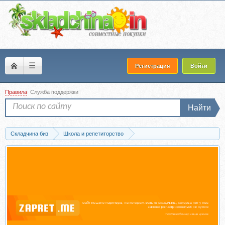
☰
Регистрация
Войти
Правила
Служба поддержки
Найти
Складчина биз
Школа и репетиторство
Подготовка к ЕГЭ и олимпиадам
Скачать [Videouroki] Комплект материало