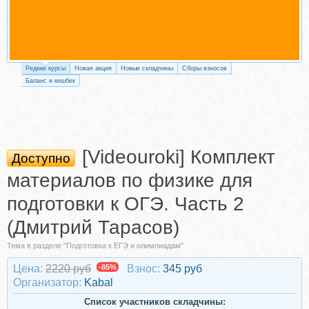
Редкие курсы
Новая акция
Новые складчины
Сборы взносов
Баланс и кешбек
[Videouroki] Комплект
Доступно
материалов по физике для
подготовки к ОГЭ. Часть 2
(Дмитрий Тарасов)
Тема в разделе "Подготовка к ЕГЭ и олимпиадам"
Цена:
2220 руб
-85%
Взнос:
345 руб
Организатор:
Kabal
Список участников складчины: