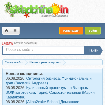
☰
Регистрация
Войти
Правила
Служба поддержки
Найти
Складчина биз
Школа и репетиторство
Запись [Videouroki] Технология 10–11 классы ФГОС
Новые складчины:
06.08.2026:
Онтология бизнеса. Функциональный
долг (Василий Андреев)
06.08.2026:
Кулинарный практикум по быстрым
ЗОЖ-заготовкам. Тариф Самостоятельный (Мария
Кардакова)
06.08.2026:
[Alina2cake School] Домашние