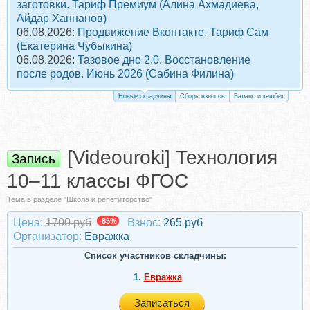
заготовки. Тариф Премиум (Алина Ахмадиева,
Айдар Ханнанов)
06.08.2026:
Продвижение Вконтакте. Тариф Сам
(Екатерина Чубыкина)
06.08.2026:
Тазовое дно 2.0. Восстановление
после родов. Июнь 2026 (Сабина Филина)
Новые складчины
Сборы взносов
Баланс и кешбек
[Videouroki] Технология
Запись
10–11 классы ФГОС
Тема в разделе "Школа и репетиторство"
Цена:
1700 руб
-85%
Взнос:
265 руб
Организатор:
Евражкa
Список участников складчины:
1.
Евражкa
Записаться