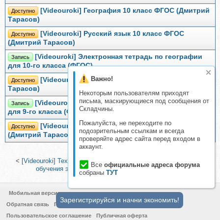
[Videouroki] География 10 класс ФГОС (Дмитрий
Доступно
Тарасов)
[Videouroki] Русский язык 10 класс ФГОС
Доступно
(Дмитрий Тарасов)
[Videouroki] Электронная тетрадь по географии
Запись
для 10-го класса (ФГОС)
Важно!
[Videouroki] Алгебра 10 класс ФГОС (Дмитрий
Доступно
Тарасов)
Некоторым пользователям приходят
письма, маскирующиеся под сообщения от
[Videouroki] Электронная тетрадь по географии
Запись
Складчины.
для 9-го класса (ФГОС)
Пожалуйста, не переходите по
[Videouroki] Русский язык 4 класс ФГОС
Доступно
подозрительным ссылкам и всегда
(Дмитрий Тарасов)
проверяйте адрес сайта перед входом в
аккаунт.
<
[Videouroki] Технология 8 класс ФГОС
|
Рабочие тетради для
Все
официальные адреса форума
обучения элементам грамоты (Евгения Ларина)
>
собраны
ТУТ
Мобильная версия
Зарегистрируйся и начни экономить!
Обратная связь
Политика конфиденциальности
Пользовательское соглашение
Публичная оферта