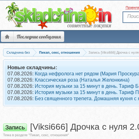
Правил
Последние сообщения
Складчина биз
Пикап, секс, отношения
Запись [Viksi666] Д
Новые складчины:
07.08.2026:
Когда нефролога нет рядом (Мария Проскура
07.08.2026:
Классическая роза (Наталья Желонкина)
07.08.2026:
История музыки за 15 минут в день. Тариф 
07.08.2026:
История музыки за 15 минут в день. Тариф 
07.08.2026:
Без священного трепета. Домашняя кухня с
[Viksi666] Дрочка с нуля 
Запись
Тема в разделе "Пикап, секс, отношения"