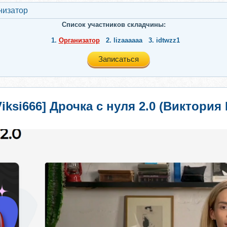
низатор
Список участников складчины:
1.
Организатор
2.
lizaaaaaa
3.
idtwzz1
Записаться
Viksi666] Дрочка с нуля 2.0 (Виктори