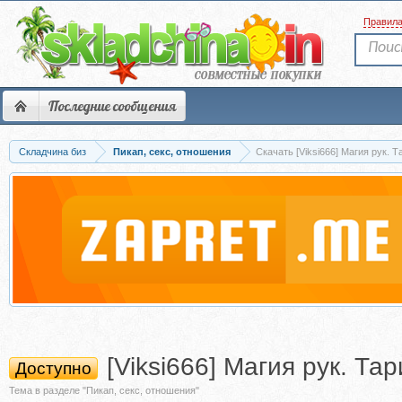
Правил
Последние сообщения
Складчина биз
Пикап, секс, отношения
Скачать [Viksi666] Магия рук.
[Viksi666] Магия рук. Т
Доступно
Тема в разделе "Пикап, секс, отношения"