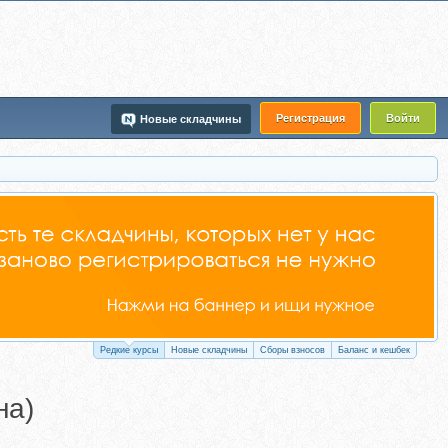
Регистрация
Войти
Новые складчины
Редкие курсы
Новые складчины
Сборы взносов
Баланс и кешбек
на)