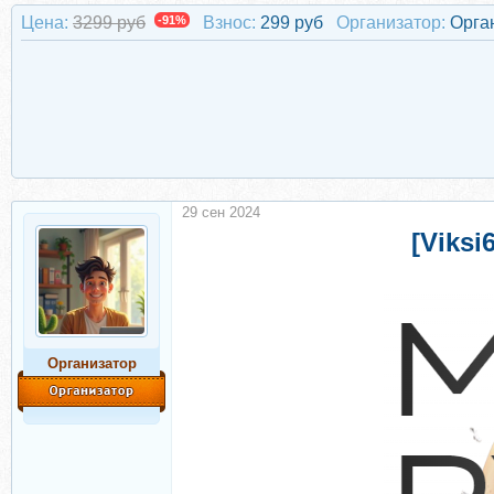
Цена:
3299 руб
-91%
Взнос:
299 руб
Организатор:
Орга
29 сен 2024
[Viks
Организатор