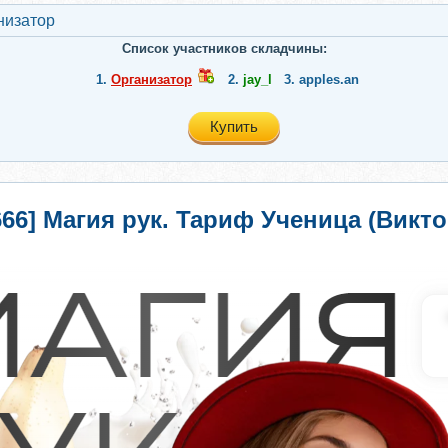
низатор
Список участников складчины:
1.
Организатор
2.
jay_l
3.
apples.an
Купить
i666] Магия рук. Тариф Ученица (Викт