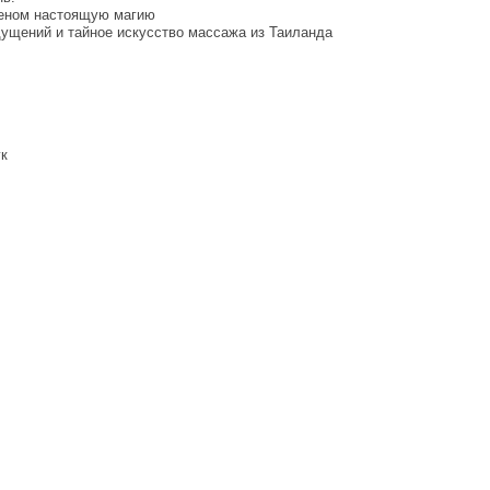
леном настоящую магию
ущений и тайное искусство массажа из Таиланда
ук