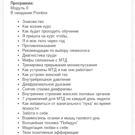
Программа:
Модуль 0
В ожидании Pionbox
Знакомство
Как возник курс
Как будет проходить обучение
Я пришла на курс чтобы...
Я и мое тело через год
Противопоказания
Рекомендации по выбору гинеколога
Диагностика груди
Мифы связанные с МТД
Тренировка прерывания мочеиспускания
Как устроены МТД и как они работают
Как устроен женский таз
Внутрибрюшное давление
Диафрагмальное дыхание
Снятие спазма диафрагмы
Внутреннее строение женских половых органов
7 упражнений для МТД на каждый день недели
Как избавиться от ванигального “пука” во время
близости
Забота о себе
Взаимосвязь осанки и мышц тазового дна
Волшебная техника “Победун”
Медитация любви к себе
Твои позитивные аффирмации