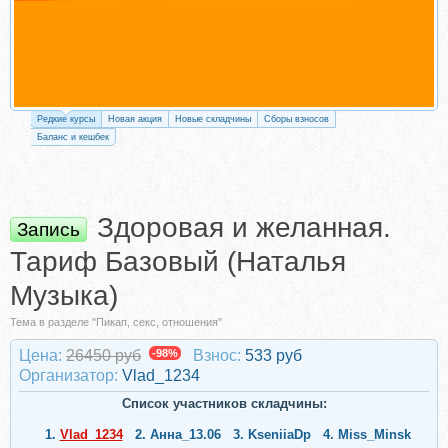
Редкие курсы
Новая акция
Новые складчины
Сборы взносов
Баланс и кешбек
Здоровая и желанная.
Запись
Тариф Базовый (Наталья
Музыка)
Тема в разделе "Пикап, секс, отношения"
Цена:
26450 руб
-98%
Взнос:
533 руб
Организатор:
Vlad_1234
Список участников складчины:
1.
Vlad_1234
2.
Аннa_13.06
3.
KseniiaDp
4.
Miss_Minsk