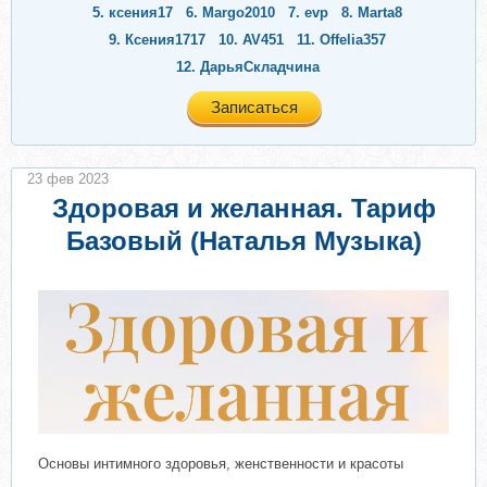
5.
ксения17
6.
Margo2010
7.
evp
8.
Marta8
9.
Ксения1717
10.
AV451
11.
Offelia357
12.
ДарьяСкладчина
Записаться
23 фев 2023
Здоровая и желанная. Тариф
Базовый (Наталья Музыка)
Основы интимного здоровья, женственности и красоты