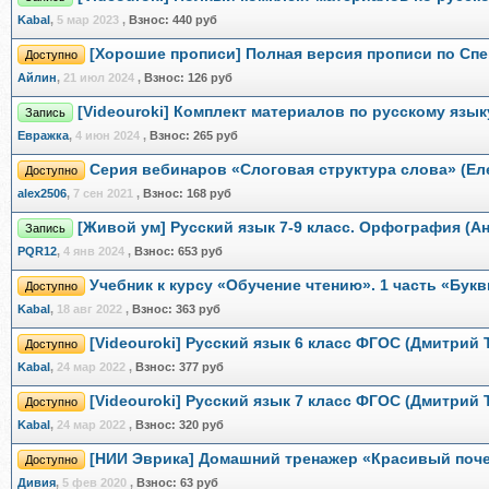
Kabal
,
5 мар 2023
,
Взнос:
440 руб
[Хорошие прописи] Полная версия прописи по Спе
Доступно
Айлин
,
21 июл 2024
,
Взнос:
126 руб
[Videouroki] Комплект материалов по русскому язык
Запись
Евражкa
,
4 июн 2024
,
Взнос:
265 руб
Серия вебинаров «Слоговая структура слова» (Ел
Доступно
alex2506
,
7 сен 2021
,
Взнос:
168 руб
[Живой ум] Русский язык 7-9 класс. Орфография (А
Запись
PQR12
,
4 янв 2024
,
Взнос:
653 руб
Учебник к курсу «Обучение чтению». 1 часть «Бук
Доступно
Kabal
,
18 авг 2022
,
Взнос:
363 руб
[Videouroki] Русский язык 6 класс ФГОС (Дмитрий 
Доступно
Kabal
,
24 мар 2022
,
Взнос:
377 руб
[Videouroki] Русский язык 7 класс ФГОС (Дмитрий 
Доступно
Kabal
,
24 мар 2022
,
Взнос:
320 руб
[НИИ Эврика] Домашний тренажер «Красивый почер
Доступно
Дивия
,
5 фев 2020
,
Взнос:
63 руб