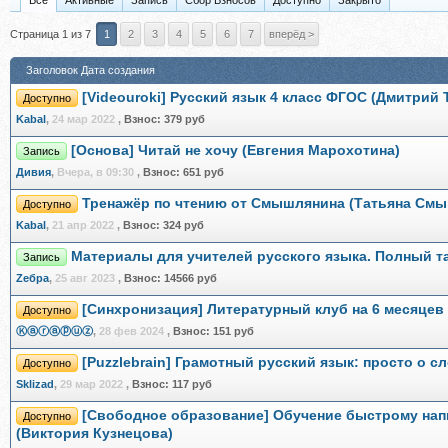
Все
Активные
Запись
Сбор Взносов
Доступно
Закрыто
Страница 1 из 7
1
2
3
4
5
6
7
вперёд >
Заголовок
Дата создания
[Videouroki] Русский язык 4 класс ФГОС (Дмитрий 
Доступно
Kabal
,
24 мар 2022
,
Взнос:
379 руб
[Основа] Читай не хочу (Евгения Марохотина)
Запись
Дивия
,
Вчера, в 09:30
,
Взнос:
651 руб
Тренажёр по чтению от Смышлянина (Татьяна См
Доступно
Kabal
,
21 апр 2022
,
Взнос:
324 руб
Материалы для учителей русского языка. Полный 
Запись
Zебра
,
25 авг 2023
,
Взнос:
14566 руб
[Синхронизация] Литературный клуб на 6 месяцев
Доступно
Ⓚⓐⓡⓐⓟⓤⓩ
,
28 фев 2024
,
Взнос:
151 руб
[Puzzlebrain] Грамотный русский язык: просто о с
Доступно
Sklizad
,
29 мар 2022
,
Взнос:
117 руб
[Свободное образование] Обучение быстрому нап
Доступно
(Виктория Кузнецова)