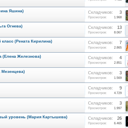
рина Яшина)
Складчиков:
3
Просмотров:
1.968
ьга Огнева)
Складчиков:
13
Просмотров:
8.067
 класс (Рената Кирилина)
Складчиков:
7
Просмотров:
2.865
а (Елена Железнова)
Складчиков:
4
Просмотров:
2.851
а Мезенцева)
Складчиков:
3
Просмотров:
1.569
Складчиков:
9
Просмотров:
4.729
Складчиков:
3
Просмотров:
1.997
зовый уровень (Мария Картышева)
Складчиков:
26
Просмотров:
6.465