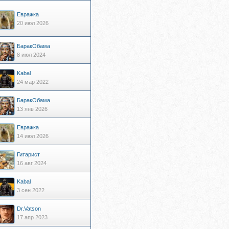
Евражкa
20 июл 2026
БаракОбама
8 июл 2024
Kabal
24 мар 2022
БаракОбама
13 янв 2026
Евражкa
14 июл 2026
Гитарист
16 авг 2024
Kabal
3 сен 2022
Dr.Vatson
17 апр 2023