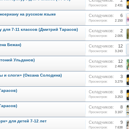
Складчиков:
2
Просмотров:
2.431
нсериану на русском языке
Складчиков:
6
Просмотров:
2.150
у для 7-11 классов (Дмитрий Тарасов)
Складчиков:
2
Просмотров:
2.005
ена Бежан)
Складчиков:
12
Просмотров:
3.243
нтоний Ульданов)
Складчиков:
12
Просмотров:
2.465
вы и слоги» (Оксана Солодина)
Складчиков:
3
Просмотров:
3.279
Тарасов)
Складчиков:
8
Просмотров:
3.253
Тарасов)
Складчиков:
8
Просмотров:
3.167
к» для детей 7-12 лет
Складчиков:
9
Просмотров:
7.638