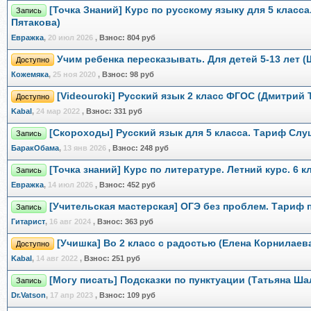
[Точка Знаний] Курс по русскому языку для 5 класс
Запись
Пятакова)
Евражкa
,
20 июл 2026
,
Взнос:
804 руб
Учим ребенка пересказывать. Для детей 5-13 лет
Доступно
Кожемяка
,
25 ноя 2020
,
Взнос:
98 руб
[Videouroki] Русский язык 2 класс ФГОС (Дмитрий 
Доступно
Kabal
,
24 мар 2022
,
Взнос:
331 руб
[Скороходы] Русский язык для 5 класса. Тариф Слу
Запись
БаракОбама
,
13 янв 2026
,
Взнос:
248 руб
[Точка знаний] Курс по литературе. Летний курс. 6 
Запись
Евражкa
,
14 июл 2026
,
Взнос:
452 руб
[Учительская мастерская] ОГЭ без проблем. Тариф
Запись
Гитарист
,
16 авг 2024
,
Взнос:
363 руб
[Учишка] Во 2 класс с радостью (Елена Корнилаев
Доступно
Kabal
,
14 авг 2022
,
Взнос:
251 руб
[Могу писать] Подсказки по пунктуации (Татьяна Ша
Запись
Dr.Vatson
,
17 апр 2023
,
Взнос:
109 руб