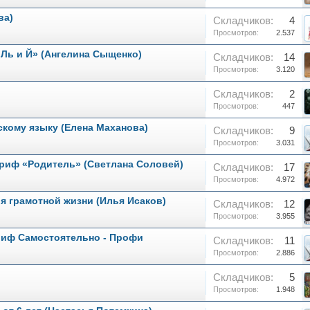
ва)
Складчиков:
4
Просмотров:
2.537
 Ль и Й» (Ангелина Сыщенко)
Складчиков:
14
Просмотров:
3.120
Складчиков:
2
Просмотров:
447
сскому языку (Елена Маханова)
Складчиков:
9
Просмотров:
3.031
Тариф «Родитель» (Светлана Соловей)
Складчиков:
17
Просмотров:
4.972
ля грамотной жизни (Илья Исаков)
Складчиков:
12
Просмотров:
3.955
ариф Самостоятельно - Профи
Складчиков:
11
Просмотров:
2.886
Складчиков:
5
Просмотров:
1.948