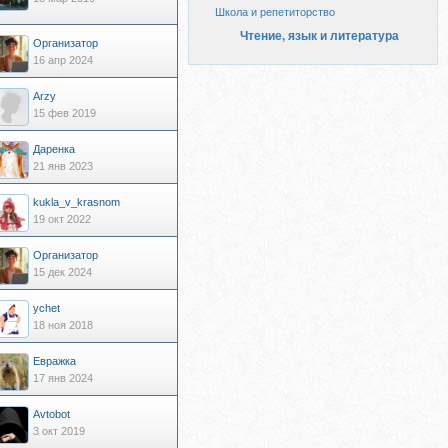
Школа и репетиторство
Чтение, язык и литература
Организатор
16 апр 2024
Arzy
15 фев 2019
Даренка
21 янв 2023
kukla_v_krasnom
19 окт 2022
Организатор
15 дек 2024
ychet
18 ноя 2018
Евражкa
17 янв 2024
Avtobot
3 окт 2019