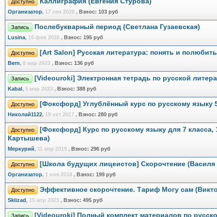
Каллиграфия (Евгения Стурова)
Доступно
Организатор
,
17 сен 2020
,
Взнос:
103 руб
Послебукварный период (Светлана Гузаевская)
Запись
Lusina
,
15 фев 2026
,
Взнос:
195 руб
[Art Salon] Русская литература: понять и полюбить
Доступно
Bern
,
6 мар 2023
,
Взнос:
136 руб
[Videouroki] Электронная тетрадь по русской литера
Запись
Kabal
,
5 мар 2023
,
Взнос:
388 руб
[Фоксфорд] Углублённый курс по русскому языку 
Доступно
Николай1122
,
19 окт 2017
,
Взнос:
280 руб
[Фоксфорд] Курс по русскому языку для 7 класса,
Доступно
Картышева)
Меркурий
,
11 апр 2019
,
Взнос:
296 руб
[Школа будущих лицеистов] Скорочтение (Василя
Доступно
Организатор
,
1 ноя 2018
,
Взнос:
199 руб
Эффективное скорочтение. Тариф Могу сам (Викт
Доступно
Sklizad
,
15 апр 2023
,
Взнос:
495 руб
[Videouroki] Полный комплект материалов по русско
Запись