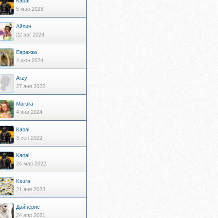
Kabal
5 мар 2023
Айлин
22 авг 2024
Евражкa
4 июн 2024
Arzy
27 янв 2022
Marulla
4 янв 2024
Kabal
3 сен 2022
Kabal
24 мар 2022
Ksura
21 янв 2023
Дайнерис
24 апр 2021