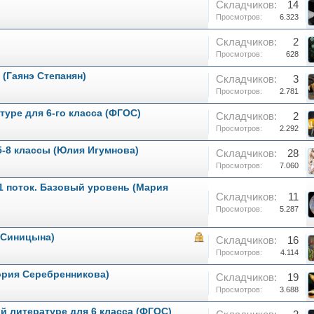
Складчиков:
14
Просмотров:
6.323
Складчиков:
2
Просмотров:
628
 (Гаянэ Степанян)
Складчиков:
3
Просмотров:
2.781
туре для 6-го класса (ФГОС)
Складчиков:
2
Просмотров:
2.292
5-8 классы (Юлия Игумнова)
Складчиков:
28
Просмотров:
7.060
 1 поток. Базовый уровень (Мария
Складчиков:
11
Просмотров:
5.287
 Синицына)
Складчиков:
16
Просмотров:
4.114
ория Серебренникова)
Складчиков:
19
Просмотров:
3.688
й литературе для 6 класса (ФГОС)