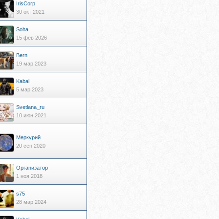
IrisCorp
30 окт 2021
Soha
15 фев 2026
Bern
19 мар 2023
Kabal
5 мар 2023
Svetlana_ru
10 июн 2021
Меркурий
20 сен 2020
Организатор
1 ноя 2018
s75
28 мар 2024