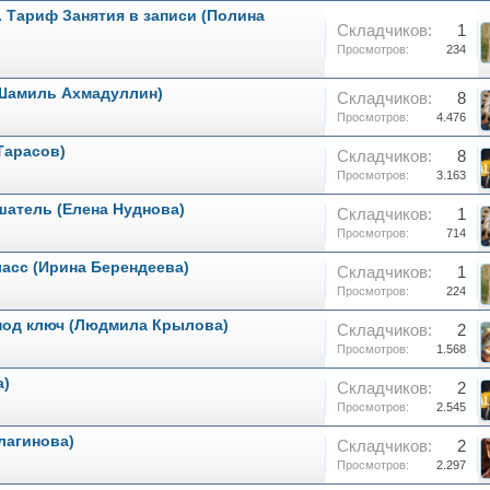
а. Тариф Занятия в записи (Полина
Складчиков:
1
Просмотров:
234
 (Шамиль Ахмадуллин)
Складчиков:
8
Просмотров:
4.476
Тарасов)
Складчиков:
8
Просмотров:
3.163
шатель (Елена Нуднова)
Складчиков:
1
Просмотров:
714
класс (Ирина Берендеева)
Складчиков:
1
Просмотров:
224
 под ключ (Людмила Крылова)
Складчиков:
2
Просмотров:
1.568
а)
Складчиков:
2
Просмотров:
2.545
лагинова)
Складчиков:
2
Просмотров:
2.297