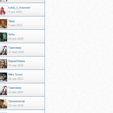
kukla_v_krasnom
9 ноя 2022
Удод
5 июл 2022
Soha
23 апр 2026
Тамплиер
27 мар 2025
БаракОбама
24 апр 2026
Mike Tyson
26 апр 2021
Тамплиер
20 дек 2024
Организатор
22 сен 2025