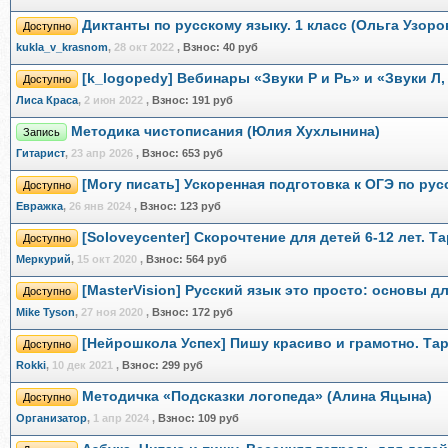
Диктанты по русскому языку. 1 класс (Ольга Узоро
Доступно
kukla_v_krasnom
,
28 окт 2022
,
Взнос:
40 руб
[k_logopedy] Вебинары «Звуки Р и Рь» и «Звуки Л,
Доступно
Лиса Краса
,
2 июн 2022
,
Взнос:
191 руб
Методика чистописания (Юлия Хухлынина)
Запись
Гитарист
,
23 апр 2026
,
Взнос:
653 руб
[Могу писать] Ускоренная подготовка к ОГЭ по ру
Доступно
Евражкa
,
26 янв 2024
,
Взнос:
123 руб
[Soloveycenter] Скорочтение для детей 6-12 лет. 
Доступно
Меркурий
,
15 окт 2020
,
Взнос:
564 руб
[MasterVision] Русский язык это просто: основы д
Доступно
Mike Tyson
,
27 ноя 2020
,
Взнос:
172 руб
[Нейрошкола Успех] Пишу красиво и грамотно. Т
Доступно
Rokki
,
10 дек 2021
,
Взнос:
299 руб
Методичка ‌«Подсказки логопеда» (Алина Яцына)
Доступно
Организатор
,
1 апр 2024
,
Взнос:
109 руб