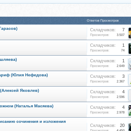
Ответов
Просмотров
Тарасов)
Складчиков:
7
Просмотров:
3.507
Складчиков:
1
Просмотров:
74
ышляева)
Складчиков:
1
Просмотров:
2.649
тариф (Юлия Нефедова)
Складчиков:
3
Просмотров:
2.367
 (Алексей Яковлев)
Складчиков:
4
Просмотров:
2.596
ложном (Наталья Масяева)
Складчиков:
4
Просмотров:
2.978
исанию сочинения и изложения
Складчиков:
20
Просмотров:
4.450