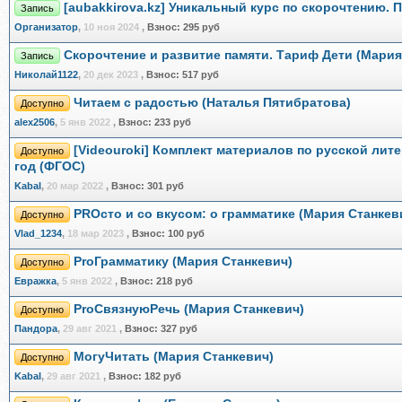
[aubakkirova.kz] Уникальный курс по скорочтению. 
Запись
Организатор
,
10 ноя 2024
,
Взнос:
295 руб
Скорочтение и развитие памяти. Тариф Дети (Мари
Запись
Николай1122
,
20 дек 2023
,
Взнос:
517 руб
Читаем с радостью (Наталья Пятибратова)
Доступно
alex2506
,
5 янв 2022
,
Взнос:
233 руб
[Videouroki] Комплект материалов по русской лите
Доступно
год (ФГОС)
Kabal
,
20 мар 2022
,
Взнос:
301 руб
PROсто и со вкусом: о грамматике (Мария Станкев
Доступно
Vlad_1234
,
18 мар 2023
,
Взнос:
100 руб
ProГрамматику (Мария Станкевич)
Доступно
Евражкa
,
5 янв 2022
,
Взнос:
218 руб
ProСвязнуюРечь (Мария Станкевич)
Доступно
Пандора
,
29 авг 2021
,
Взнос:
327 руб
МогуЧитать (Мария Станкевич)
Доступно
Kabal
,
29 авг 2021
,
Взнос:
182 руб