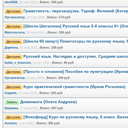
alex2506
,
18 мар 2019
,
Взнос:
164 руб
Грамотность: перезагрузка. Тариф: Великий (Кате
Доступно
Организатор
,
29 мар 2024
,
Взнос:
174 руб
[Школа Шаталова] Русский язык 5-6 классы 6+ (Ол
Доступно
Matrona.rona
,
24 июн 2014
,
Взнос:
245 руб
[Школа 60 минут] Помогаторы по русскому языку. 6
Доступно
Даренка
,
20 янв 2023
,
Взнос:
109 руб
Русский язык. Наглядно и доступно. Средняя школ
Доступно
kukla_v_krasnom
,
19 окт 2022
,
Взнос:
40 руб
[Просто о сложном] Пособие по пунктуации (Ирин
Доступно
Организатор
,
15 дек 2024
,
Взнос:
109 руб
Курс практической грамотности (Ирина Рогалева)
Доступно
Gagarin
,
23 июл 2018
,
Взнос:
105 руб
Доминанта (Олега Андреев)
Запись
Евражкa
,
17 янв 2024
,
Взнос:
557 руб
[Фоксфорд] Курс по русскому языку, 5 класс. Ба
Доступно
Avtobot
,
3 окт 2019
,
Взнос:
305 руб