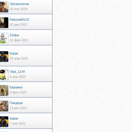
Организатор
10 ноя 2024
Николай1122
20 дек 2023
Zебра
10 фев 2022
Kabal
20 мар 2022
Vlad_1234
6 апр 2023
Евражкa
9 фев 2022
Пандора
13 дек 2021
Kabal
7 ноя 2021