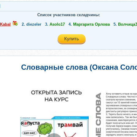
l
Список участников складчины:
Kabal
2.
diezeler
3.
Asolo17
4.
Маргарита Орлова
5.
Волчица3
Купить
Словарные слова (Оксана Сол