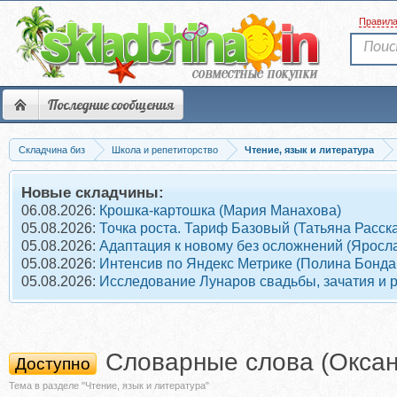
Правил
Последние сообщения
Складчина биз
Школа и репетиторство
Чтение, язык и литература
Новые складчины:
06.08.2026:
Крошка-картошка (Мария Манахова)
05.08.2026:
Точка роста. Тариф Базовый (Татьяна Расск
05.08.2026:
Адаптация к новому без осложнений (Яросл
05.08.2026:
Интенсив по Яндекс Метрике (Полина Бонда
05.08.2026:
Исследование Лунаров свадьбы, зачатия и 
Словарные слова (Оксан
Доступно
Тема в разделе "Чтение, язык и литература"