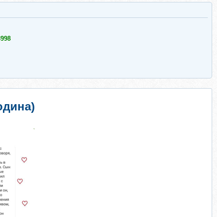
998
одина)