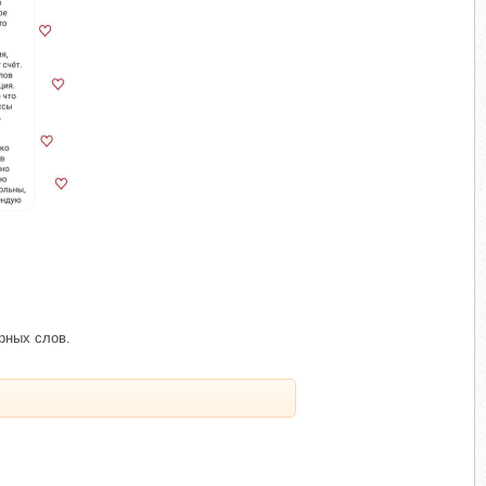
​
рных слов.