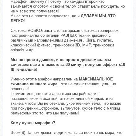
марафон...почему? Потому что каждый второй кто
занимается спортом и своим телом ставит цель похудеть, но
не у всех это получается!
У нас это не просто получается, но и
ДЕЛАЕМ МЫ ЭТО
ЛЕГКО
!
Система VOSKOтопка- это авторская система тренировок,
построенная на сочетании РАЗНЫХ техник дыхания с
различными направлениями движения ...йога, пилатес,
классический фитнес, тренировки 3D, МФР, тренировки
animals и др.
Мы не просто дышим, и не просто двигаемся...мы
сочетаем все это вместе за 30 минут, получая эффект х10
!!! Гениально!
Именно этот марафон направлен на
МАКСИМАЛЬНОЕ
сжигание лишнего жира
...это не единственная цель, но
основная!
Помимо мощного сжигания жира мы работаем с
позвоночником и осанкой, оттоком лишней жидкости из
тканей, чтобы Вы не отекали, укреплением тела, что важно
при похудении...стройное, вытянутое, сухое тело с мягким
рельефом- это то, что мы получаем!
Кому нужен марафон?
Всем!))) На нем дышат леди и мэны со всех точек мира, кто