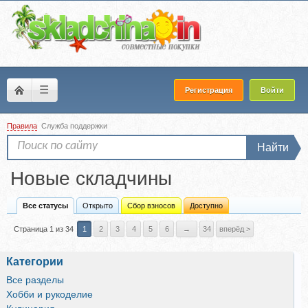
☰
Регистрация
Войти
Правила
Служба поддержки
Найти
Новые складчины
Все статусы
Открыто
Сбор взносов
Доступно
Страница 1 из 34
1
2
3
4
5
6
→
34
вперёд >
Категории
Все разделы
Хобби и рукоделие