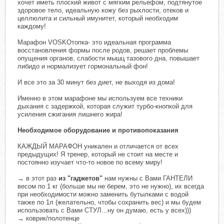
хочет иметь плоский живот с мягким рельефом, подтянутое
здоровое тело, идеальную кожу без рыхлости, отеков и
целлюлита и сильный имунитет, который необходим
каждому!
Марафон VOSKOтопка- это идеальная программа
восстановления формы после родов, решает проблемы
опущения органов, слабости мышц тазового дна, повышает
либидо и нормализует гормональный фон!
И все это за 30 минут без диет, не выходя из дома!
Именно в этом марафоне мы используем все техники
дыхания с задержкой, которая служит турбо-кнопкой для
усиления сжигания лишнего жира!
Необходимое оборудование и противопоказания
КАЖДЫЙ МАРАФОН уникален и отличается от всех
предыдущих! Я тренер, который не стоит на месте и
постоянно изучает что-то новое по всему миру!
→ в этот раз
из "гаджетов"
нам нужны с Вами ГАНТЕЛИ
весом по 1 кг (больше мы не берем, это не нужно), их всегда
при необходимости можно заменить бутылками с водой
также по 1л (желательно, чтобы сохранить вес) и мы будем
использовать с Вами СТУЛ...ну он думаю, есть у всех)))
→ коврик/полотенце