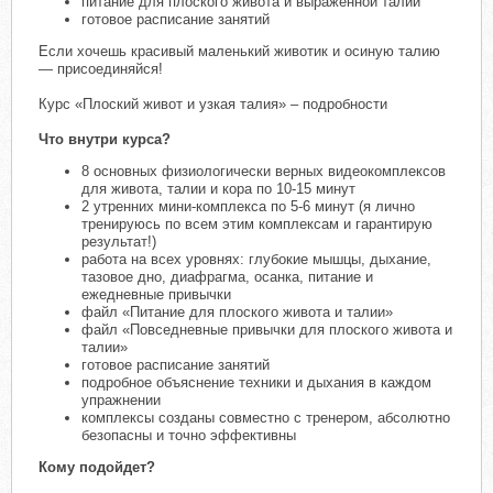
питание для плоского живота и выраженной талии
готовое расписание занятий
Если хочешь красивый маленький животик и осиную талию
— присоединяйся!
Курс «Плоский живот и узкая талия» – подробности
Что внутри курса?
8 основных физиологически верных видеокомплексов
для живота, талии и кора по 10-15 минут
2 утренних мини-комплекса по 5-6 минут (я лично
тренируюсь по всем этим комплексам и гарантирую
результат!)
работа на всех уровнях: глубокие мышцы, дыхание,
тазовое дно, диафрагма, осанка, питание и
ежедневные привычки
файл «Питание для плоского живота и талии»
файл «Повседневные привычки для плоского живота и
талии»
готовое расписание занятий
подробное объяснение техники и дыхания в каждом
упражнении
комплексы созданы совместно с тренером, абсолютно
безопасны и точно эффективны
Кому подойдет?