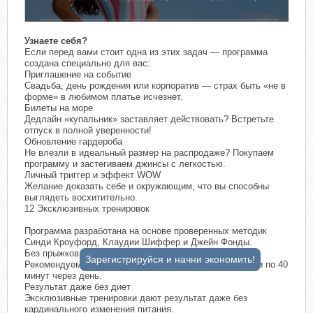
Узнаете себя?
Если перед вами стоит одна из этих задач — программа
создана специально для вас:
Приглашение на событие
Свадьба, день рождения или корпоратив — страх быть «не в
форме» в любимом платье исчезнет.
Билеты на море
Дедлайн «купальник» заставляет действовать? Встретьте
отпуск в полной уверенности!
Обновление гардероба
Не влезли в идеальный размер на распродаже? Покупаем
программу и застегиваем джинсы с легкостью.
Личный триггер и эффект WOW
Желание доказать себе и окружающим, что вы способны
выглядеть восхитительно.
12 Эксклюзивных тренировок
Программа разработана на основе проверенных методик
Синди Кроуфорд, Клаудии Шиффер и Джейн Фонды.
Без прыжков и бега для безопасности суставов.
Зарегистрируйся и начни экономить!
Рекомендуем заниматься по 20 минут каждый день или по 40
минут через день.
Результат даже без диет
Эксклюзивные тренировки дают результат даже без
кардинального изменения питания.