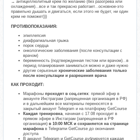
→ антицеллюлитный крем по желанию (без разогрева или
охлаждения)...все и так прекрасно работает...основное-это
правильно дышать и двигаться, если этого не будет, ни один
крем не поможет)))
ПРОТИВОПОКАЗАНИЯ:
эпиллепсия
диафрагмальная грыжа
порок сердца
онкологические заболевания (после консультации с
врачом)
беременность (подтвержденная тестом или врачом)...в
период планирования заниматься можно и даже нужно
другие серьезные
хронические заболевания только
после консультации и разрешения врача
КАК ПРОХОДИТ:
Марафоны
проходят в соц.сетях
: прямой эфир в
аккаунте Инстраграм (запрещенная организация в РФ)
и в дальнейшем все материалы переносятся в
закрытый аккаунт Telegram и на платформу GetCourse
Каждая тренировка
, начиная с 17.08 проходит в
прямом эфире в Инстаграм (запрещенная в РФ
организация)
в 10:00 МСК и сохраняется на странице
марафона
в Telegramи GetCourse до окончания
доступа
В аккаунт Telegram и GetCourse дублируется каждая