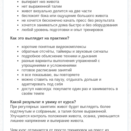
выпирает низ живота
нет выраженной талии
живот визуально делится на две части
беспокоят бока или ощущение большого живота
не хочется бесконечно качать пресс без результата
хочется заниматься дома быстро и без оборудования
любой уровень подготовки и опыт тренировок
Как это выглядит на практике?
короткие понятные видеокомплексы
обратные отсчёты, таймеры и звуковые сигналы
подробное объяснение техники и дыхания
разные варианты выполнения упражнений с
упрощениями и усложнениями
готовое расписание занятий
я все показываю, вы повторяете
можно ставить на паузу, отдыхать дольше и
адаптировать под себя
доступ навсегда: покупаете один раз и занимаетесь в
своём темпе
Какой результат я увижу от курса?
При регулярных занятиях живот будет выглядеть более
подтянутым и собранным, а талия более выраженной.
Улучшится контроль положения живота, осанка, уменьшится
лишнее напряжение и выпирание живота.
Чем курс отличается от просто тренировок на пресс из