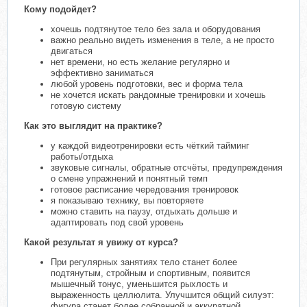
Кому подойдет?
хочешь подтянутое тело без зала и оборудования
важно реально видеть изменения в теле, а не просто
двигаться
нет времени, но есть желание регулярно и
эффективно заниматься
любой уровень подготовки, вес и форма тела
не хочется искать рандомные тренировки и хочешь
готовую систему
Как это выглядит на практике?
у каждой видеотренировки есть чёткий тайминг
работы/отдыха
звуковые сигналы, обратные отсчёты, предупреждения
о смене упражнений и понятный темп
готовое расписание чередования тренировок
я показываю технику, вы повторяете
можно ставить на паузу, отдыхать дольше и
адаптировать под свой уровень
Какой результат я увижу от курса?
При регулярных занятиях тело станет более
подтянутым, стройным и спортивным, появится
мышечный тонус, уменьшится рыхлость и
выраженность целлюлита. Улучшится общий силуэт:
фигура станет более собранной и аккуратной.